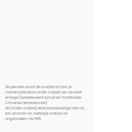
De periode vanaf de ovulatie tot aan je 
menstruatie staat onder invloed van de lever 
energie (beredeneerd vanuit de Traditionele 
Chinenes Geneeskunde)
Als (onder andere) deze levensenergie niet vrij 
kan stromen en vastloopt onstaan er 
ongemakken als PMS.