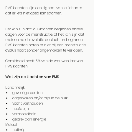
PMS klachten zijn een signaal van je lichaam 
dat er iets niet goed kan stromen.
Het kan zijn dat jou klachten beginnen enkele 
dagen voor de menstruatie, of het kan zijn dat 
meteen na de ovulatie de klachten beginnen. 
PMS klachten horen er niet bij, een menstruatie 
cyclus hoort zonder ongemakken te verlopen. 
Gemiddeld heeft 5 % van de vrouwen last van 
PMS klachten.
Wat zijn de klachten van PMS
Lichamelijk
gevoelige borsten
opgeblazen en/of pijn in de buik
vocht vasthouden
hoofdpijn
vermoeidheid
gebrek aan energie
Metaal
huilerig