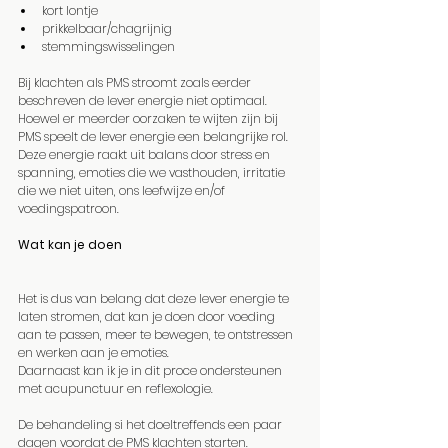
kort lontje
prikkelbaar/chagrijnig
stemmingswisselingen
Bij klachten als PMS stroomt zoals eerder 
beschreven de lever energie niet optimaal. 
Hoewel er meerder oorzaken te wijten zijn bij 
PMS speelt de lever energie een belangrijke rol. 
Deze energie raakt uit balans door stress en 
spanning, emoties die we vasthouden, irritatie 
die we niet uiten, ons leefwijze en/of 
voedingspatroon.
Wat kan je doen
Het is dus van belang dat deze lever energie te 
laten stromen, dat kan je doen door voeding 
aan te passen, meer te bewegen, te ontstressen 
en werken aan je emoties.
Daarnaast kan ik je in dit proce ondersteunen 
met acupunctuur en reflexologie. 
De behandeling si het doeltreffends een paar 
dagen voordat de PMS klachten starten.