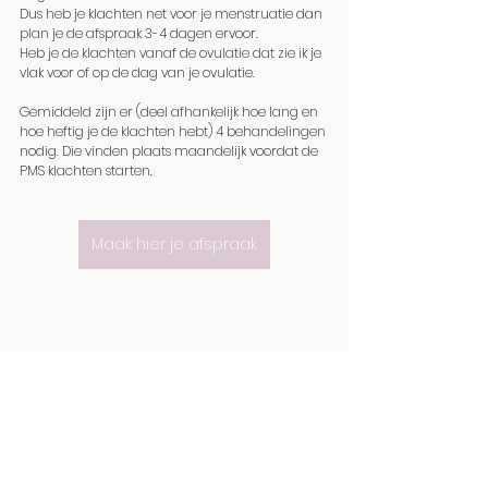
Dus heb je klachten net voor je menstruatie dan 
plan je de afspraak 3-4 dagen ervoor.
Heb je de klachten vanaf de ovulatie dat zie ik je 
vlak voor of op de dag van je ovulatie.
Gemiddeld zijn er (deel afhankelijk hoe lang en 
hoe heftig je de klachten hebt) 4 behandelingen 
nodig. Die vinden plaats maandelijk voordat de 
PMS klachten starten. 
Maak hier je afspraak
Cyclus