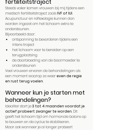
fertiliteitstraject
Steeds vaker komen vrouwen bij mij tijdens een 
medisch fertiliteitstraject zoals 
IVF of IUI
. 
Acupunctuur en reflexologie kunnen dan 
worden ingezet om het lichaam extra te 
ondersteunen.
Bijvoorbeeld door:
ontspanning te bevorderen tijdens een 
intens traject
het lichaam voor te bereiden op een 
terugplaatsing
de doorbloeding van de baarmoeder te 
ondersteunen
Veel vrouwen ervaren de behandelingen als 
een moment waarop ze weer 
even de regie 
en rust terug voelen
.
Wanneer kun je starten met 
behandelingen?
Idealiter start je 
3 tot 4 maanden voordat je 
actief probeert zwanger te worden
. Dit 
geeft het lichaam tijd om hormonale balans op 
te bouwen en de cyclus te stabiliseren.
Maar ook wanneer je al langer probeert 