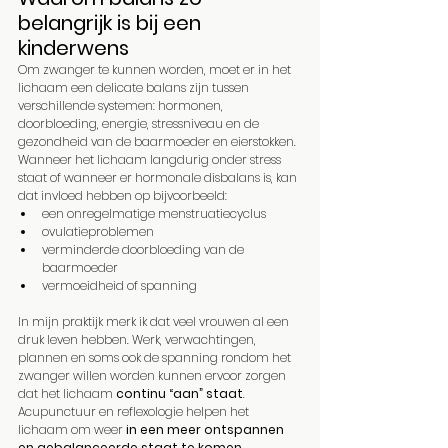
belangrijk is bij een 
kinderwens
Om zwanger te kunnen worden, moet er in het 
lichaam een delicate balans zijn tussen 
verschillende systemen: hormonen, 
doorbloeding, energie, stressniveau en de 
gezondheid van de baarmoeder en eierstokken.
Wanneer het lichaam langdurig onder stress 
staat of wanneer er hormonale disbalans is, kan 
dat invloed hebben op bijvoorbeeld:
een onregelmatige menstruatiecyclus
ovulatieproblemen
verminderde doorbloeding van de 
baarmoeder
vermoeidheid of spanning
In mijn praktijk merk ik dat veel vrouwen al een 
druk leven hebben. Werk, verwachtingen, 
plannen en soms ook de spanning rondom het 
zwanger willen worden kunnen ervoor zorgen 
dat het lichaam 
continu “aan” staat
.
Acupunctuur en reflexologie helpen het 
lichaam om weer 
in een meer ontspannen 
en gebalanceerde staat te komen
.