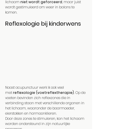
lichaam 
niet wordt geforceerd
, maar juist 
wordt gestimuleerd om weer in balans te 
komen.
Reflexologie bij kinderwens
Naast acupunctuur werk ik ook veel 
met 
reflexologie (voetreflextherapie)
. Op de 
voeten bevinden zich reflexzones die in 
verbinding staan met verschillende organen in 
het lichaam, waaronder de baarmoeder, 
eierstokken en hormoonklieren.
Door deze zones te stimuleren, kan het lichaam 
worden ondersteund in zijn natuurlijke 
processen.