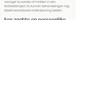
zwanger te worden of midden in een 
fertiliteitstraject zit, kunnen behandelingen nog 
steeds waardevolle ondersteuning bieden.
Een zachte en persoonlijke 
aanpak
Wat ik belangrijk vind in mijn praktijk is dat 
iedere vrouw en ieder traject anders is. Daarom 
kijk ik altijd naar het 
hele plaatje
:
cyclus
energie en vermoeidheid
stressniveau
leefstijl
voeding
emotionele balans
Samen zoeken we naar manieren om het 
lichaam zo goed mogelijk te ondersteunen.
Tot slot
Een kinderwens kan een intense reis zijn. 
Acupunctuur en reflexologie kunnen 
een 
zachte en natuurlijke 
ondersteuning
 bieden op weg naar een 