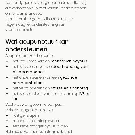
punten liggen op energiebanen (meridianen) 
die verbonden zijn met verschillende organen 
en lichaamsfuncties.
In mijn praktijk gebruik ik acupunctuur 
regelmatig ter ondersteuning van 
vruchtbaarheid.
Wat acupunctuur kan 
ondersteunen
Acupunctuur kan helpen bij:
het reguleren van de 
menstruatiecyclus
het verbeteren van de 
doorbloeding van 
de baarmoeder
het ondersteunen van een 
gezonde 
hormoonbalans
het verminderen van 
stress en spanning
het voorbereiden van het lichaam op 
IVF of 
IUI
Veel vrouwen geven na een paar 
behandelingen aan dat ze:
rustiger slapen
meer ontspanning ervaren
een regelmatiger cyclus krijgen
Het mooie van acupunctuur is dat het 