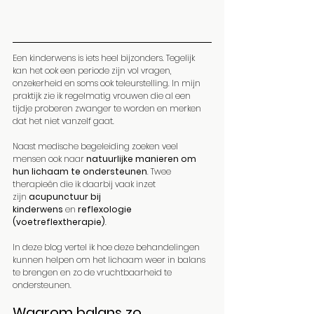
Een kinderwens is iets heel bijzonders. Tegelijk 
kan het ook een periode zijn vol vragen, 
onzekerheid en soms ook teleurstelling. In mijn 
praktijk zie ik regelmatig vrouwen die al een 
tijdje proberen zwanger te worden en merken 
dat het niet vanzelf gaat.
Naast medische begeleiding zoeken veel 
mensen ook naar 
natuurlijke manieren om 
hun lichaam te ondersteunen
. Twee 
therapieën die ik daarbij vaak inzet 
zijn 
acupunctuur bij 
kinderwens
 en 
reflexologie 
(voetreflextherapie)
.
In deze blog vertel ik hoe deze behandelingen 
kunnen helpen om het lichaam weer in balans 
te brengen en zo de vruchtbaarheid te 
ondersteunen.
Waarom balans zo 