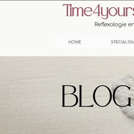
Time4your
Reflexologie 
HOME
SPECIALIS
BLOG