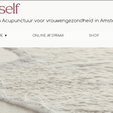
self
en Acupunctuur voor vrouwengezondheid in Ams
ME ▼
ONLINE AFSPRAAK
SHOP